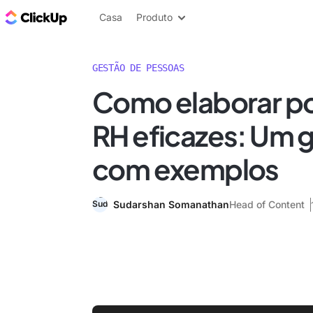
ClickUp Blogue
Casa
Produto
GESTÃO DE PESSOAS
Como elaborar pol
RH eficazes: Um g
com exemplos
Sudarshan Somanathan
Head of Content