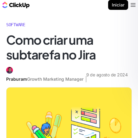
ClickUp Blogue
Iniciar
Ope
SOFTWARE
Como criar uma
subtarefa no Jira
9 de agosto de 2024
Praburam
Growth Marketing Manager