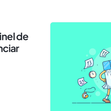
inel de
nciar