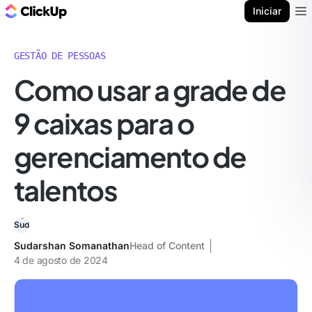
ClickUp Blogue
Iniciar
Ope
GESTÃO DE PESSOAS
Como usar a grade de
9 caixas para o
gerenciamento de
talentos
Sudarshan Somanathan
Head of Content
4 de agosto de 2024