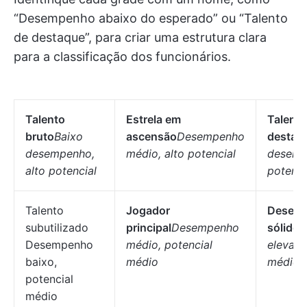
“Desempenho abaixo do esperado” ou “Talento
de destaque”, para criar uma estrutura clara
para a classificação dos funcionários.
Talento
Estrela em
Talento
bruto
Baixo
ascensão
Desempenho
destaq
desempenho,
médio, alto potencial
desemp
alto potencial
potenci
Talento
Jogador
Desem
subutilizado
principal
Desempenho
sólido
D
Desempenho
médio, potencial
elevado
baixo,
médio
médio
potencial
médio