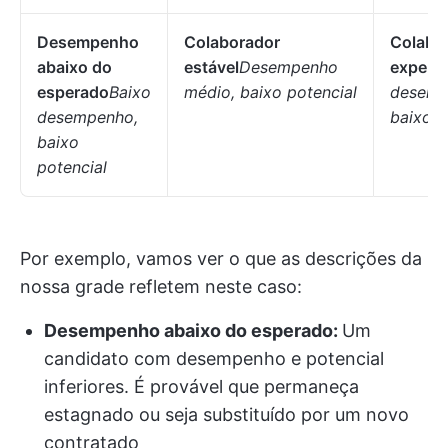
Desempenho
Colaborador
Colabo
abaixo do
estável
Desempenho
experie
esperado
Baixo
médio, baixo potencial
desemp
desempenho,
baixo p
baixo
potencial
Por exemplo, vamos ver o que as descrições da
nossa grade refletem neste caso:
Desempenho abaixo do esperado:
Um
candidato com desempenho e potencial
inferiores. É provável que permaneça
estagnado ou seja substituído por um novo
contratado