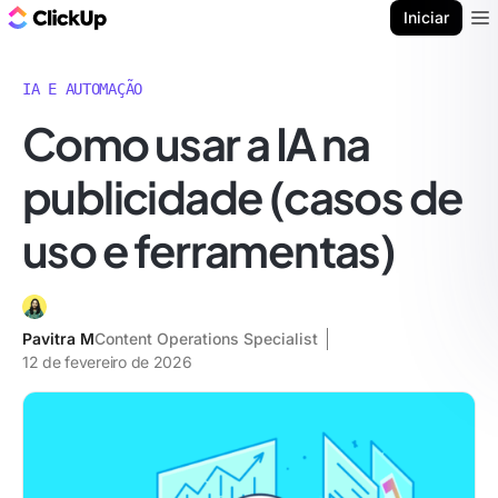
ClickUp Blogue
Iniciar
Ope
IA E AUTOMAÇÃO
Como usar a IA na
publicidade (casos de
uso e ferramentas)
Pavitra M
Content Operations Specialist
12 de fevereiro de 2026