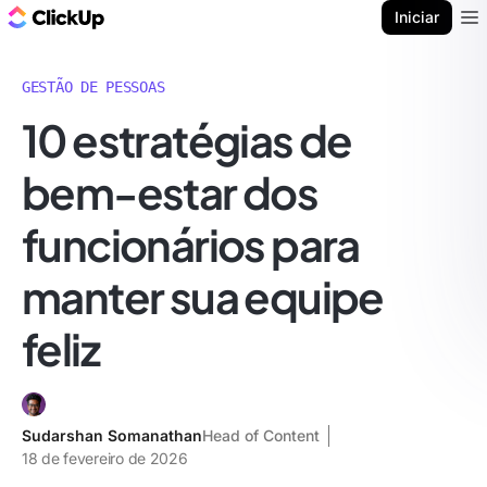
ClickUp Blogue
Iniciar
Ope
GESTÃO DE PESSOAS
10 estratégias de
bem-estar dos
funcionários para
manter sua equipe
feliz
Sudarshan Somanathan
Head of Content
18 de fevereiro de 2026