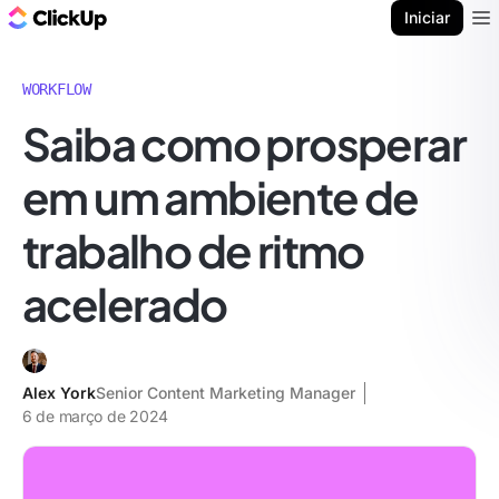
ClickUp Blogue
Iniciar
Ope
WORKFLOW
Saiba como prosperar
em um ambiente de
trabalho de ritmo
acelerado
Alex York
Senior Content Marketing Manager
6 de março de 2024