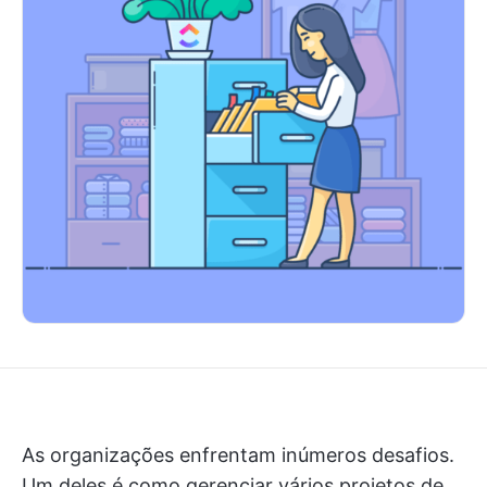
As organizações enfrentam inúmeros desafios.
Um deles é como gerenciar vários projetos de