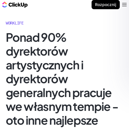
ClickUp Blog
Rozpocznij
Ope
WORKLIFE
Ponad 90%
dyrektorów
artystycznych i
dyrektorów
generalnych pracuje
we własnym tempie -
oto inne najlepsze