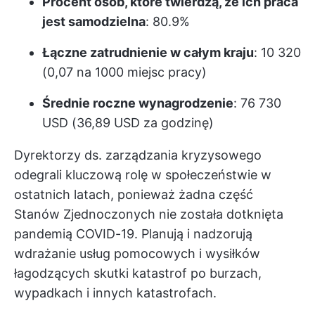
Procent osób, które twierdzą, że ich praca
jest samodzielna
: 80.9%
Łączne zatrudnienie w całym kraju
: 10 320
(0,07 na 1000 miejsc pracy)
Średnie roczne wynagrodzenie
: 76 730
USD (36,89 USD za godzinę)
Dyrektorzy ds. zarządzania kryzysowego
odegrali kluczową rolę w społeczeństwie w
ostatnich latach, ponieważ żadna część
Stanów Zjednoczonych nie została dotknięta
pandemią COVID-19. Planują i nadzorują
wdrażanie usług pomocowych i wysiłków
łagodzących skutki katastrof po burzach,
wypadkach i innych katastrofach.