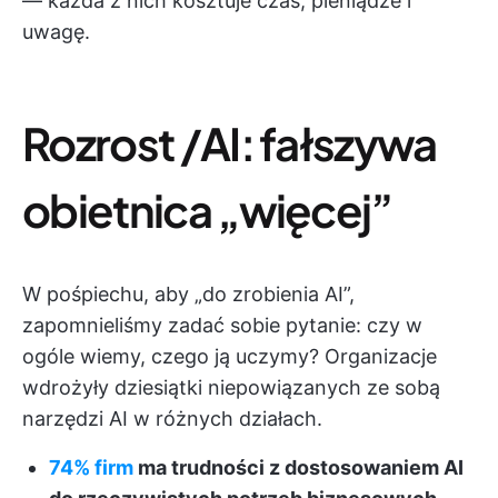
— każda z nich kosztuje czas, pieniądze i
uwagę.
Rozrost /AI: fałszywa
obietnica „więcej”
W pośpiechu, aby „do zrobienia AI”,
zapomnieliśmy zadać sobie pytanie: czy w
ogóle wiemy, czego ją uczymy? Organizacje
wdrożyły dziesiątki niepowiązanych ze sobą
narzędzi AI w różnych działach.
74% firm
ma trudności z dostosowaniem AI