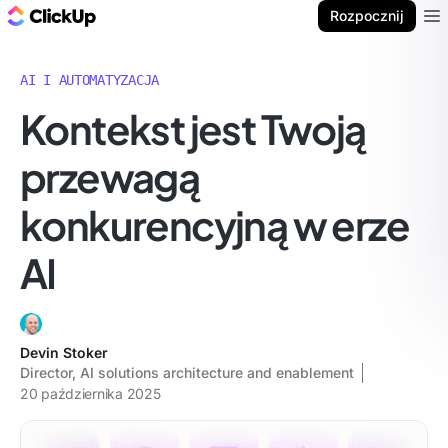
ClickUp Blog
Rozpocznij
Ope
AI I AUTOMATYZACJA
Kontekst jest Twoją
przewagą
konkurencyjną w erze
AI
Devin Stoker
Director, AI solutions architecture and enablement
20 października 2025