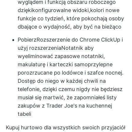
wyglądem i funkcją
obszaru roboczego
dzięki
konfigurowalne widoki
,
kolor
i nowe
funkcje co tydzień, które pokochają osoby
dbające o wydajność, aby być na bieżąco
Pobierz
Rozszerzenie do Chrome ClickUp
i
użyj rozszerzenia
Notatnik
aby
wyeliminować zapasowe notatniki,
makulaturę i karteczki samoprzylepne
porozrzucane po lodówce i szafce nocnej.
Dostęp do niego w każdej chwili na
telefonie, dzięki czemu nigdy nie będziesz
musiał się martwić, że zapomniałeś listy
zakupów z Trader Joe's na kuchennej
tabeli
Kupuj hurtowo dla wszystkich swoich przyjaciół