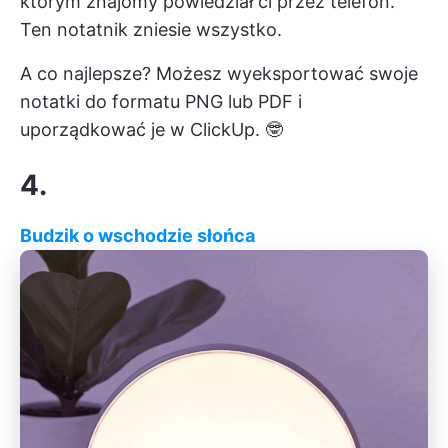
którym znajomy powiedział ci przez telefon.
Ten notatnik zniesie wszystko.
A co najlepsze? Możesz wyeksportować swoje
notatki do formatu PNG lub PDF i
uporządkować je w ClickUp. 🤓
4.
Budzik o wschodzie słońca