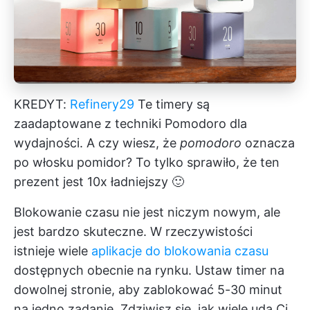
KREDYT:
Refinery29
Te timery są
zaadaptowane z techniki Pomodoro dla
wydajności. A czy wiesz, że
pomodoro
oznacza
po włosku pomidor? To tylko sprawiło, że ten
prezent jest 10x ładniejszy 🙂
Blokowanie czasu nie jest niczym nowym, ale
jest bardzo skuteczne. W rzeczywistości
istnieje wiele
aplikacje do blokowania czasu
dostępnych obecnie na rynku. Ustaw timer na
dowolnej stronie, aby zablokować 5-30 minut
na jedno zadanie. Zdziwisz się, jak wiele uda Ci