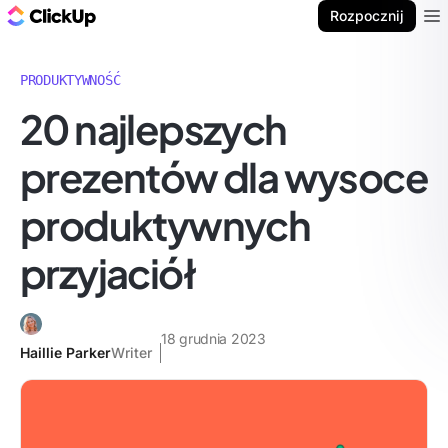
ClickUp Blog
Rozpocznij
Ope
PRODUKTYWNOŚĆ
20 najlepszych
prezentów dla wysoce
produktywnych
przyjaciół
18 grudnia 2023
Haillie Parker
Writer