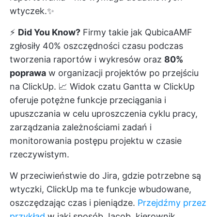
wtyczek.✨
⚡️
Did You Know?
Firmy takie jak QubicaAMF
zgłosiły 40% oszczędności czasu podczas
tworzenia raportów i wykresów oraz
80%
poprawa
w organizacji projektów po przejściu
na ClickUp. 📈
Widok czatu Gantta w ClickUp
oferuje potężne funkcje przeciągania i
upuszczania w celu uproszczenia cyklu pracy,
zarządzania zależnościami zadań i
monitorowania postępu projektu w czasie
rzeczywistym.
W przeciwieństwie do Jira, gdzie potrzebne są
wtyczki, ClickUp ma te funkcje wbudowane,
oszczędzając czas i pieniądze.
Przejdźmy przez
przykład
w jaki sposób Jacob, kierownik