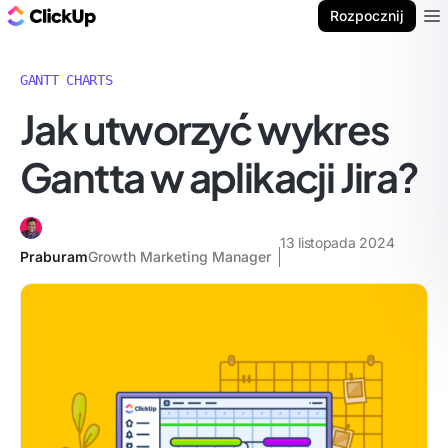
ClickUp Blog
Rozpocznij
Ope
GANTT CHARTS
Jak utworzyć wykres
Gantta w aplikacji Jira?
13 listopada 2024
Praburam
Growth Marketing Manager