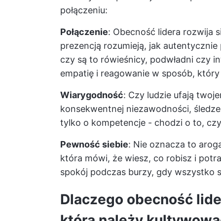
połączeniu:
Połączenie
: Obecność lidera rozwija si
prezencją rozumieją, jak autentycznie 
czy są to rówieśnicy, podwładni czy in
empatię i reagowanie w sposób, który 
Wiarygodność
: Czy ludzie ufają two
konsekwentnej niezawodności, śledzen
tylko o kompetencje - chodzi o to, czy 
Pewność siebie
: Nie oznacza to arog
która mówi, że wiesz, co robisz i potr
spokój podczas burzy, gdy wszystko s
Dlaczego obecność lide
którą należy kultywow