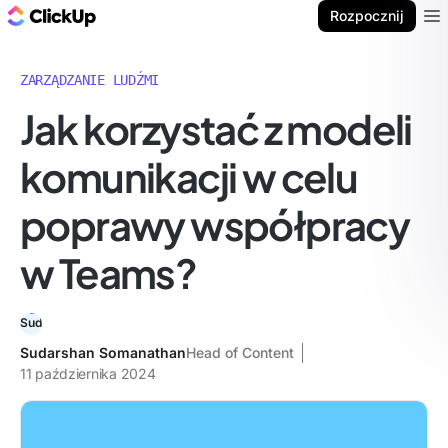
ClickUp Blog
Rozpocznij
Ope
ZARZĄDZANIE LUDŹMI
Jak korzystać z modeli
komunikacji w celu
poprawy współpracy
w Teams?
Sudarshan Somanathan
Head of Content
11 października 2024