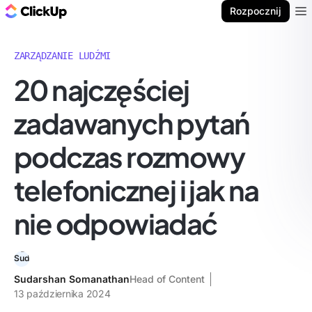
ClickUp Blog
Rozpocznij
Ope
ZARZĄDZANIE LUDŹMI
20 najczęściej
zadawanych pytań
podczas rozmowy
telefonicznej i jak na
nie odpowiadać
Sudarshan Somanathan
Head of Content
13 października 2024