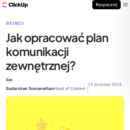
ClickUp Blog
Rozpocznij
Ope
BUSINESS
Jak opracować plan
komunikacji
zewnętrznej?
24 września 2024
Sudarshan Somanathan
Head of Content