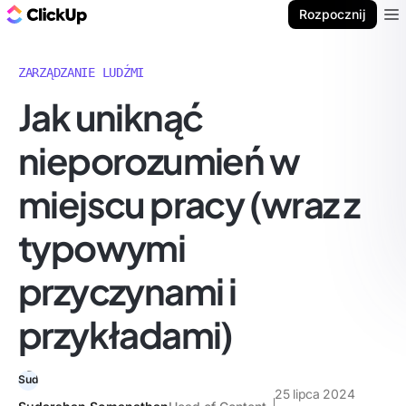
ClickUp Blog
Rozpocznij
Ope
ZARZĄDZANIE LUDŹMI
Jak uniknąć
nieporozumień w
miejscu pracy (wraz z
typowymi
przyczynami i
przykładami)
25 lipca 2024