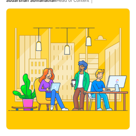
Sudarshan Somanathan
Head of Content