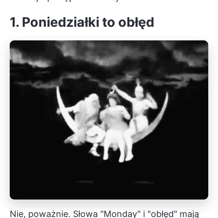
1. Poniedziałki to obłęd
Nie, poważnie. Słowa "Monday" i "obłęd" mają