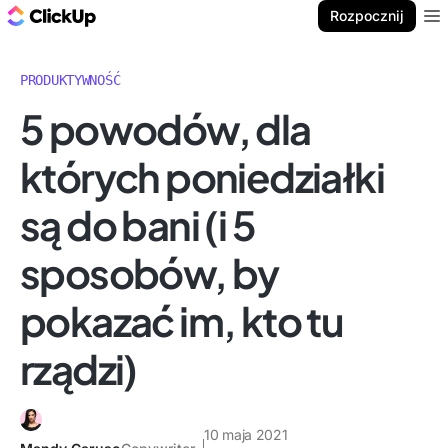
ClickUp Blog
Rozpocznij
Ope
PRODUKTYWNOŚĆ
5 powodów, dla
których poniedziałki
są do bani (i 5
sposobów, by
pokazać im, kto tu
rządzi)
10 maja 2021