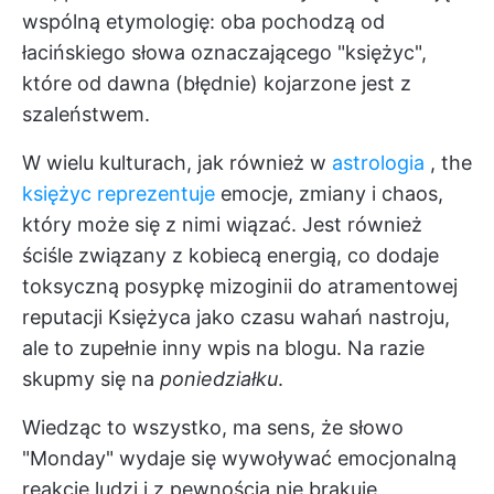
wspólną etymologię: oba pochodzą od
łacińskiego słowa oznaczającego "księżyc",
które od dawna (błędnie) kojarzone jest z
szaleństwem.
W wielu kulturach, jak również w
astrologia
, the
księżyc reprezentuje
emocje, zmiany i chaos,
który może się z nimi wiązać. Jest również
ściśle związany z kobiecą energią, co dodaje
toksyczną posypkę mizoginii do atramentowej
reputacji Księżyca jako czasu wahań nastroju,
ale to zupełnie inny wpis na blogu. Na razie
skupmy się na
poniedziałku
.
Wiedząc to wszystko, ma sens, że słowo
"Monday" wydaje się wywoływać emocjonalną
reakcję ludzi i z pewnością nie brakuje