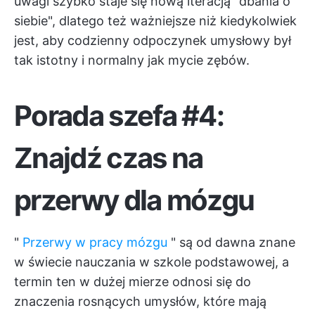
uwagi szybko staje się nową iteracją "dbania o
siebie", dlatego też ważniejsze niż kiedykolwiek
jest, aby codzienny odpoczynek umysłowy był
tak istotny i normalny jak mycie zębów.
Porada szefa #4:
Znajdź czas na
przerwy dla mózgu
"
Przerwy w pracy mózgu
" są od dawna znane
w świecie nauczania w szkole podstawowej, a
termin ten w dużej mierze odnosi się do
znaczenia rosnących umysłów, które mają