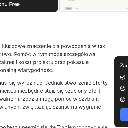
onu Free
 kluczowe znaczenie dla powodzenia w tak
ictwo. Pomóc w tym może szczegółowa
akres i koszt projektu oraz pokazuje
Zac
jonalną wiarygodność.
musi się wyróżniać. Jednak stworzenie oferty
ejscu niezbędne stają się szablony ofert
owalne narzędzia mogą pomóc w szybkim
wlanych, zwiększając szanse na wygranie
możesz upewnić się, że Twoje propozycje są