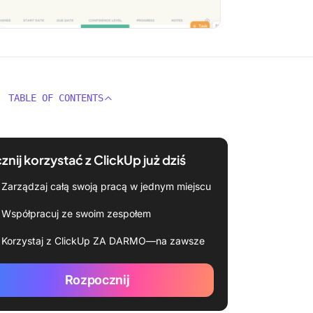
TABLE OF CONTENTS
znij korzystać z ClickUp już dziś
Zarządzaj całą swoją pracą w jednym miejscu
Współpracuj ze swoim zespołem
Korzystaj z ClickUp ZA DARMO—na zawsze
Rozpocznij