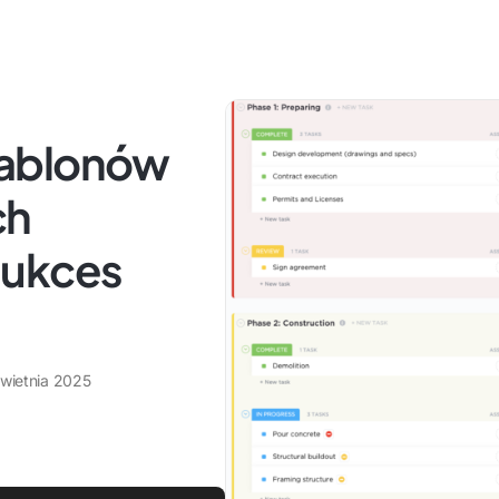
zablonów
ch
sukces
kwietnia 2025