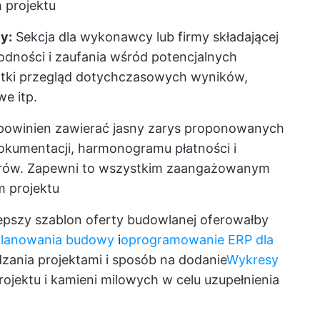
 projektu
y:
Sekcja dla wykonawcy lub firmy składającej
odności i zaufania wśród potencjalnych
ótki przegląd dotychczasowych wyników,
e itp.
 powinien zawierać jasny zarys proponowanych
kumentacji, harmonogramu płatności i
rów. Zapewni to wszystkim zaangażowanym
 projektu
lepszy szablon oferty budowlanej oferowałby
planowania budowy
i
oprogramowanie ERP dla
zania projektami i sposób na dodanie
Wykresy
projektu i kamieni milowych w celu uzupełnienia