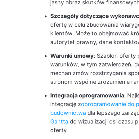
jasny obraz skutków finansowych
Szczegóły dotyczące wykonawc
ofertę w celu zbudowania wiaryg
klientów. Może to obejmować kr
autorytet prawny, dane kontaktow
Warunki umowy
: Szablon oferty
warunków, w tym zatwierdzeń, do
mechanizmów rozstrzygania spo
stronom wspólne zrozumienie ram
Integracja oprogramowania
: Naj
integrację z
oprogramowanie do 
budownictwa
dla lepszego zarząd
Gantta
do wizualizacji osi czasu 
oferty