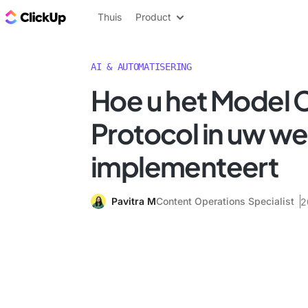
ClickUp Blog
Thuis
Product
AI & AUTOMATISERING
Hoe u het Model 
Protocol in uw w
implementeert
Pavitra M
Content Operations Specialist
2