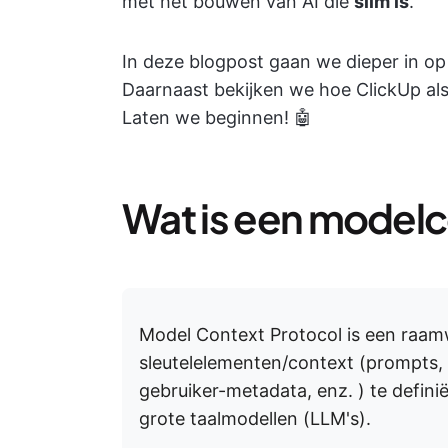
met het bouwen van AI die
slim is
.
In deze blogpost gaan we dieper in o
Daarnaast bekijken we hoe ClickUp als
Laten we beginnen! 🤖
Wat is een model
Model Context Protocol is een raamw
sleutelelementen/context (prompts, 
gebruiker-metadata, enz. ) te defin
grote taalmodellen (LLM's).