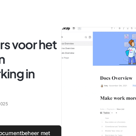
rs voor het
n
ing in
 2025
documentbeheer met