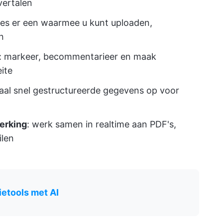
vertalen
ies er een waarmee u kunt uploaden,
n
: markeer, becommentarieer en maak
ite
haal snel gestructureerde gegevens op voor
erking
: werk samen in realtime aan PDF's,
ilen
etools met AI