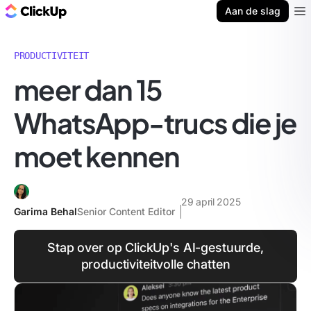
ClickUp Blog
Aan de slag
Ope
PRODUCTIVITEIT
meer dan 15
WhatsApp-trucs die je
moet kennen
29 april 2025
Garima Behal
Senior Content Editor
Stap over op ClickUp's AI-gestuurde,
productiviteitvolle chatten