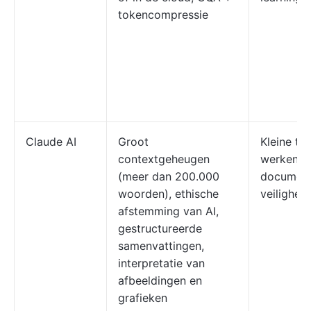
tokencompressie
Claude AI
Groot
Kleine to
contextgeheugen
werken m
(meer dan 200.000
document
woorden), ethische
veilighei
afstemming van AI,
gestructureerde
samenvattingen,
interpretatie van
afbeeldingen en
grafieken