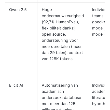
Qwen 2.5
Hoge
Individue
codeernauwkeurigheid
teams die
(92,7% HumanEval),
goedkope
flexibiliteit dankzij
mogelijk
open source,
modellen
ondersteuning voor
meerdere talen (meer
dan 29 talen), context
van 128K tokens
Elicit AI
Automatisering van
Individue
academisch
academis
onderzoek; database
literatuu
met meer dan 125
hypothese
miljoen artikelen;