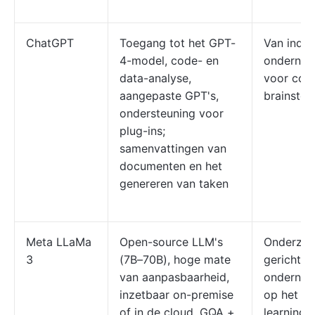
ChatGPT
Toegang tot het GPT-
Van indiv
4-model, code- en
ondernem
data-analyse,
voor cont
aangepaste GPT's,
brainsto
ondersteuning voor
plug-ins;
samenvattingen van
documenten en het
genereren van taken
Meta LLaMa
Open-source LLM's
Onderzoek
3
(7B–70B), hoge mate
gerichte 
van aanpasbaarheid,
ondernem
inzetbaar on-premise
op het g
of in de cloud, GQA +
learning