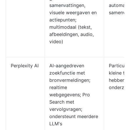
samenvattingen,
automatis
visuele weergaven en
samenvat
actiepunten;
multimodaal (tekst,
afbeeldingen, audio,
video)
Perplexity AI
AI-aangedreven
Particuli
zoekfunctie met
kleine te
bronvermeldingen;
hebben aa
realtime
onderzoe
webgegevens; Pro
Search met
vervolgvragen;
ondersteunt meerdere
LLM's