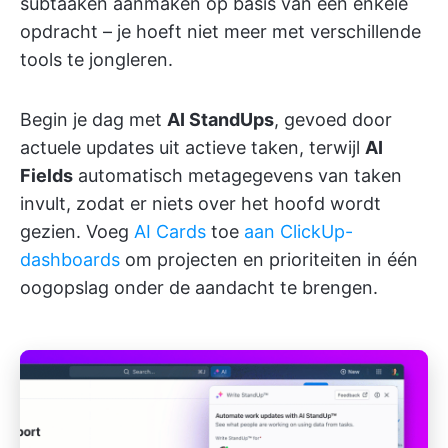
subtaaken aanmaken op basis van één enkele
opdracht – je hoeft niet meer met verschillende
tools te jongleren.
Begin je dag met
AI StandUps
, gevoed door
actuele updates uit actieve taken, terwijl
AI
Fields
automatisch metagegevens van taken
invult, zodat er niets over het hoofd wordt
gezien. Voeg
AI Cards
toe
aan ClickUp-
dashboards
om projecten en prioriteiten in één
oogopslag onder de aandacht te brengen.