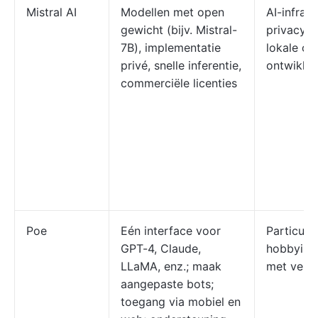
Mistral AI
Modellen met open
AI-infras
gewicht (bijv. Mistral-
privacybe
7B), implementatie
lokale of
privé, snelle inferentie,
ontwikke
commerciële licenties
Poe
Eén interface voor
Particuli
GPT-4, Claude,
hobbyiste
LLaMA, enz.; maak
met versc
aangepaste bots;
toegang via mobiel en