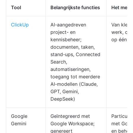
Tool
Belangrijkste functies
Het mees
ClickUp
AI-aangedreven
Van klein
project- en
werk, con
kennisbeheer;
op één p
documenten, taken,
stand-ups, Connected
Search,
automatiseringen,
toegang tot meerdere
AI-modellen (Claude,
GPT, Gemini,
DeepSeek)
Google
Geïntegreerd met
Particuli
Gemini
Google Workspace;
met Goog
genereert
en behoe