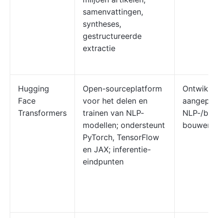
samenvattingen,
syntheses,
gestructureerde
extractie
Hugging
Open-sourceplatform
Ontwikke
Face
voor het delen en
aangepas
Transformers
trainen van NLP-
NLP-/bee
modellen; ondersteunt
bouwen e
PyTorch, TensorFlow
en JAX; inferentie-
eindpunten