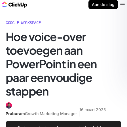
ClickUp Blog
Aan de slag
Ope
GOOGLE WORKSPACE
Hoe voice-over
toevoegen aan
PowerPoint in een
paar eenvoudige
stappen
16 maart 2025
Praburam
Growth Marketing Manager