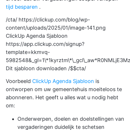
tijd besparen
.
/cta/
https://clickup.com/blog/wp-
content/uploads/2025/01/image-141.png
ClickUp Agenda Sjabloon
https://app.clickup.com/signup?
template=kkmvq-
5982548&_gl=1\*1kyrztm\*\_gcl\_aw*R0NML
Dit sjabloon downloaden /$$cta/
Voorbeeld
ClickUp Agenda Sjabloon
is
ontworpen om uw gemeentehuis moeiteloos te
abonneren. Het geeft u alles wat u nodig hebt
om:
Onderwerpen, doelen en doelstellingen van
vergaderingen duidelijk te schetsen