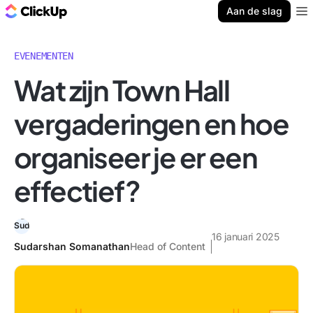
ClickUp Blog
Aan de slag
Ope
EVENEMENTEN
Wat zijn Town Hall
vergaderingen en hoe
organiseer je er een
effectief?
16 januari 2025
Sudarshan Somanathan
Head of Content