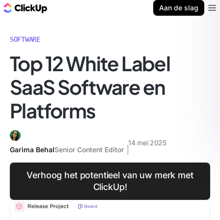
ClickUp Blog
Aan de slag
Ope
SOFTWARE
Top 12 White Label
SaaS Software en
Platforms
14 mei 2025
Garima Behal
Senior Content Editor
Verhoog het potentieel van uw merk met
ClickUp!