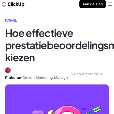
ClickUp Blog
Aan de slag
Ope
MANAGE
Hoe effectieve
prestatiebeoordeling
kiezen
24 november 2024
Praburam
Growth Marketing Manager