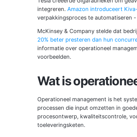
Tesla creëerde Gigafabrieken
om geava
integreren.
Amazon introduceert Kiva
verpakkingsproces te automatiseren - d
McKinsey & Company stelde dat bedrij
20% beter presteren dan hun concurr
informatie over operationeel managem
voorbeelden.
Wat is operatione
Operationeel management is het syste
processen die input omzetten in goede
procesontwerp, kwaliteitscontrole, vo
toeleveringsketen.