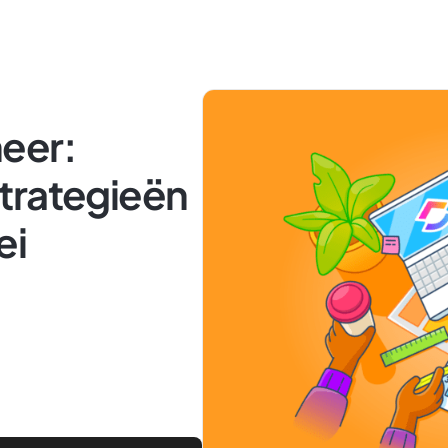
eer:
trategieën
ei