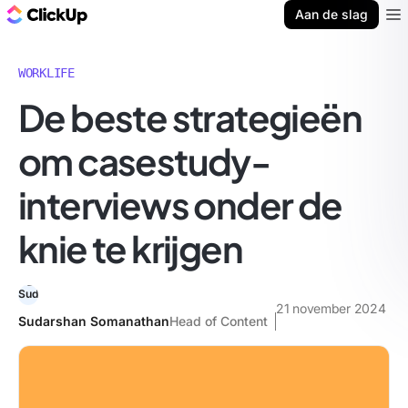
ClickUp Blog
Aan de slag
Ope
WORKLIFE
De beste strategieën
om casestudy-
interviews onder de
knie te krijgen
21 november 2024
Sudarshan Somanathan
Head of Content