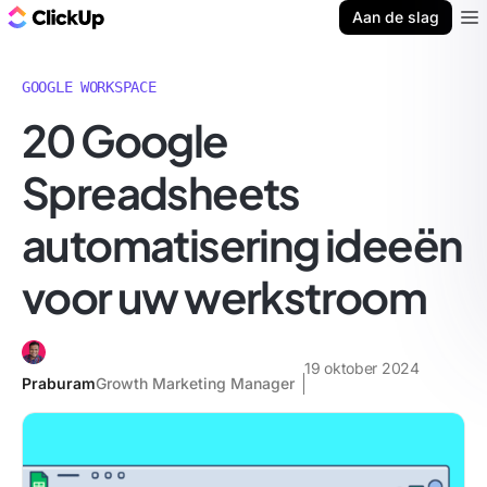
ClickUp Blog
Aan de slag
Ope
GOOGLE WORKSPACE
20 Google
Spreadsheets
automatisering ideeën
voor uw werkstroom
19 oktober 2024
Praburam
Growth Marketing Manager