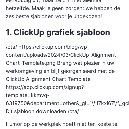
eenvoudig uit, maar ze zijn niet allemaal
hetzelfde. Maak je geen zorgen: we hebben de
zes beste sjablonen voor je uitgekozen!
1. ClickUp grafiek sjabloon
/cta/
https://clickup.com/blog/wp-
content/uploads/2024/03/ClickUp-Alignment-
Chart-Template.png
Breng wat plezier in uw
werkomgeving en blijf georganiseerd met de
ClickUp Alignment Chart Template
https://app.clickup.com/signup?
template=kkmvq-
6319750&department=other&_gl=1\*17kxi67\*\
Dit sjabloon downloaden /cta/
Humor op de werkplek hoeft niet ten koste te