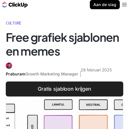
ClickUp Blog
Aan de slag
Ope
CULTURE
Free grafiek sjablonen
en memes
28 februari 2025
Praburam
Growth Marketing Manager
Gratis sjabloon krijgen