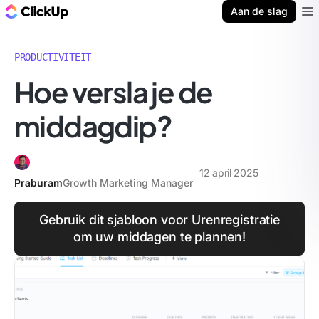
ClickUp Blog
Aan de slag
Ope
PRODUCTIVITEIT
Hoe versla je de
middagdip?
12 april 2025
Praburam
Growth Marketing Manager
Gebruik dit sjabloon voor Urenregistratie
om uw middagen te plannen!