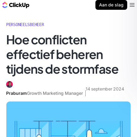
ClickUp Blog
Aan de slag
Ope
PERSONEELSBEHEER
Hoe conflicten
effectief beheren
tijdens de stormfase
14 september 2024
Praburam
Growth Marketing Manager