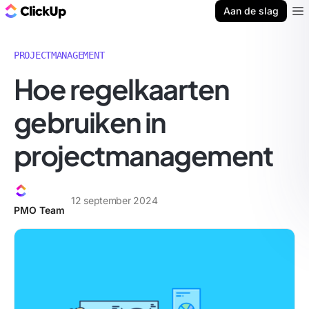
ClickUp Blog
Aan de slag
Ope
PROJECTMANAGEMENT
Hoe regelkaarten
gebruiken in
projectmanagement
12 september 2024
PMO Team