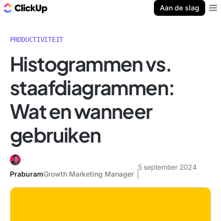
ClickUp Blog
Aan de slag
Ope
PRODUCTIVITEIT
Histogrammen vs.
staafdiagrammen:
Wat en wanneer
gebruiken
5 september 2024
Praburam
Growth Marketing Manager