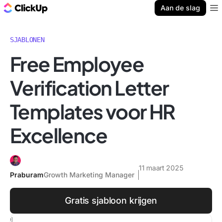
ClickUp Blog
Aan de slag
Ope
SJABLONEN
Free Employee
Verification Letter
Templates voor HR
Excellence
11 maart 2025
Praburam
Growth Marketing Manager
Gratis sjabloon krijgen