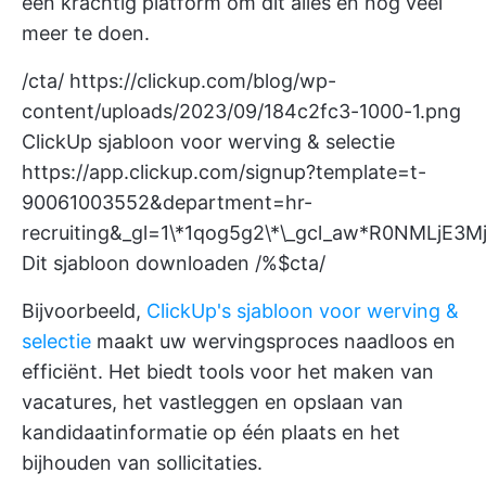
een krachtig platform om dit alles en nog veel
meer te doen.
/cta/
https://clickup.com/blog/wp-
content/uploads/2023/09/184c2fc3-1000-1.png
ClickUp sjabloon voor werving & selectie
https://app.clickup.com/signup?template=t-
90061003552&department=hr-
recruiting&_gl=1\*1qog5g2\*\_gcl_aw*R0N
Dit sjabloon downloaden /%$cta/
Bijvoorbeeld,
ClickUp's sjabloon voor werving &
selectie
maakt uw wervingsproces naadloos en
efficiënt. Het biedt tools voor het maken van
vacatures, het vastleggen en opslaan van
kandidaatinformatie op één plaats en het
bijhouden van sollicitaties.