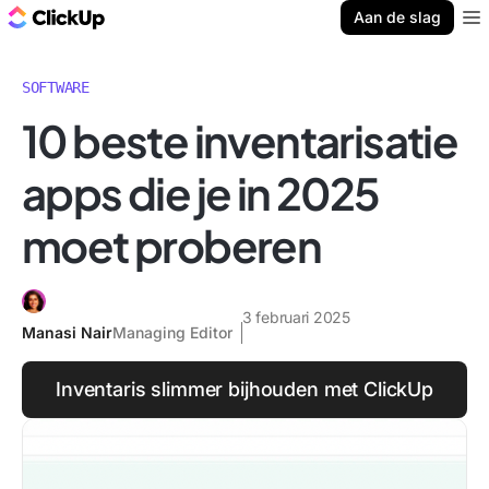
ClickUp Blog
Aan de slag
Ope
SOFTWARE
10 beste inventarisatie
apps die je in 2025
moet proberen
3 februari 2025
Manasi Nair
Managing Editor
Inventaris slimmer bijhouden met ClickUp