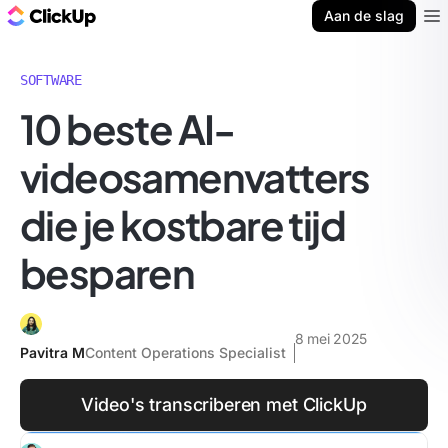
ClickUp Blog
Aan de slag
Ope
SOFTWARE
10 beste AI-
videosamenvatters
die je kostbare tijd
besparen
8 mei 2025
Pavitra M
Content Operations Specialist
Video's transcriberen met ClickUp