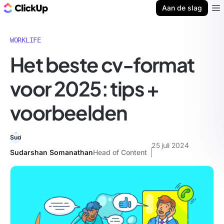
ClickUp Blog
Aan de slag
Ope
WORKLIFE
Het beste cv-format
voor 2025: tips +
voorbeelden
25 juli 2024
Sudarshan Somanathan
Head of Content