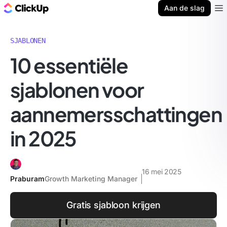
ClickUp Blog
Aan de slag
Ope
SJABLONEN
10 essentiële
sjablonen voor
aannemersschattingen
in 2025
16 mei 2025
Praburam
Growth Marketing Manager
Gratis sjabloon krijgen