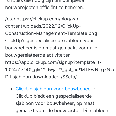
functies die nodig zijn om complexe
bouwprojecten efficiënt te beheren.
/cta/
https://clickup.com/blog/wp-
content/uploads/2022/12/ClickUp-
Construction-Management-Template.png
ClickUp's gespecialiseerde sjabloon voor
bouwbeheer is op maat gemaakt voor alle
bouwgerelateerde activiteiten
https://app.clickup.com/signup?template=t-
102451714&_gl=1*idwjar*\_gcl_au*MTEwNTgzN
Dit sjabloon downloaden /$$cta/
ClickUp sjabloon voor bouwbeheer
:
ClickUp biedt een gespecialiseerde
sjabloon voor bouwbeheer, op maat
gemaakt voor de bouwsector. Dit sjabloon