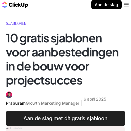
ClickUp Blog
Aan de slag
Ope
SJABLONEN
10 gratis sjablonen
voor aanbestedingen
in de bouw voor
projectsucces
16 april 2025
Praburam
Growth Marketing Manager
Aan de slag met dit gratis sjabloon