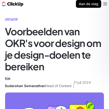
ClickUp Blog
Aan de slag
Ope
ONTWERP
Voorbeelden van
OKR's voor design om
je design-doelen te
bereiken
11 juli 2024
Sudarshan Somanathan
Head of Content