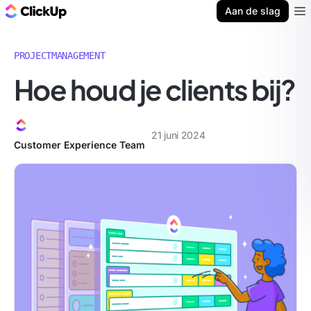
ClickUp Blog
Aan de slag
Ope
PROJECTMANAGEMENT
Hoe houd je clients bij?
21 juni 2024
Customer Experience Team