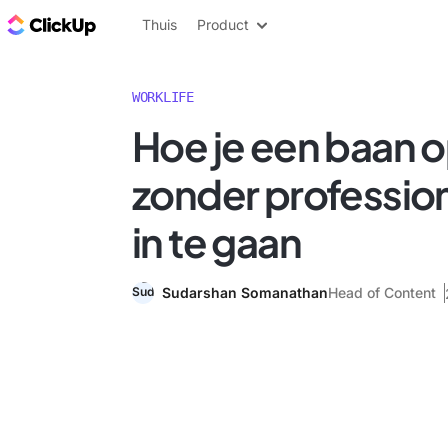
ClickUp Blog
Thuis
Product
WORKLIFE
Hoe je een baan 
zonder profession
in te gaan
Sudarshan Somanathan
Head of Content