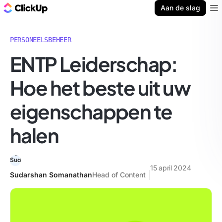
ClickUp Blog
Aan de slag
Ope
PERSONEELSBEHEER
ENTP Leiderschap:
Hoe het beste uit uw
eigenschappen te
halen
15 april 2024
Sudarshan Somanathan
Head of Content