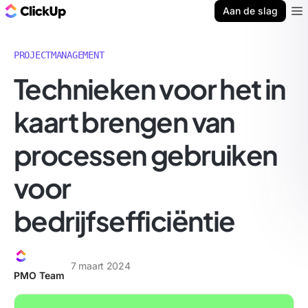
ClickUp Blog
Aan de slag
Ope
PROJECTMANAGEMENT
Technieken voor het in
kaart brengen van
processen gebruiken
voor
bedrijfsefficiëntie
7 maart 2024
PMO Team