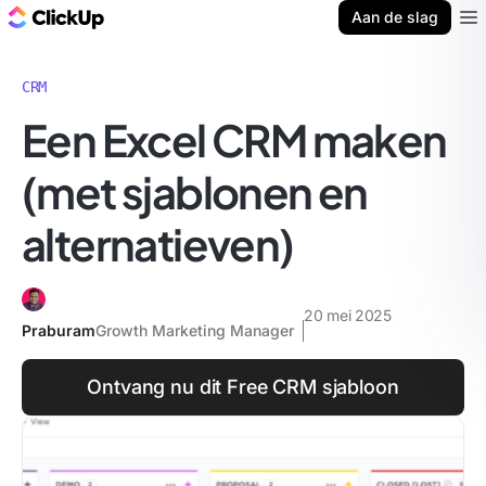
ClickUp Blog
Aan de slag
Ope
CRM
Een Excel CRM maken
(met sjablonen en
alternatieven)
20 mei 2025
Praburam
Growth Marketing Manager
Ontvang nu dit Free CRM sjabloon