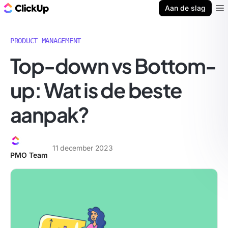
ClickUp Blog
Aan de slag
Ope
PRODUCT MANAGEMENT
Top-down vs Bottom-
up: Wat is de beste
aanpak?
11 december 2023
PMO Team