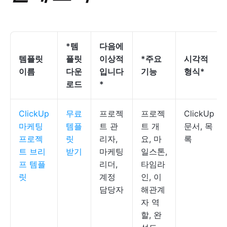
*템
다음에
템플릿
플릿
이상적
*주요
시각적
이름
다운
입니다
기능
형식*
로드
*
ClickUp
무료
프로젝
프로젝
ClickUp
마케팅
템플
트 관
트 개
문서, 목
프로젝
릿
리자,
요, 마
록
트 브리
받기
마케팅
일스톤,
프 템플
리더,
타임라
릿
계정
인, 이
담당자
해관계
자 역
할, 완