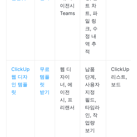
이전시
트 차
Teams
트, 파
일 링
크, 수
정 내
역 추
적
ClickUp
무료
웹 디
납품
ClickUp
웹 디자
템플
자이
단계,
리스트,
인 템플
릿
너, 에
사용자
보드
릿
받기
이전
지정
시, 프
필드,
리랜서
타임라
인, 작
업량
보기