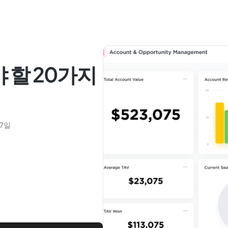
 할 20가지
27일